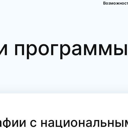
Возможнос
и программ
афии с национальны