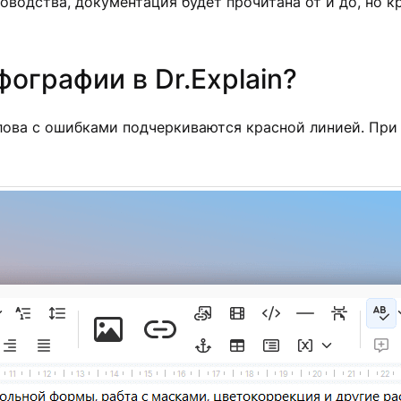
оводства, документация будет прочитана от и до, но к
ографии в Dr.Explain?
ова с ошибками подчеркиваются красной линией. При