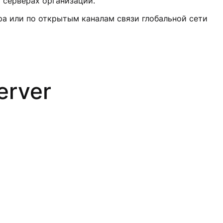
х серверах организации.
ра или по открытым каналам связи глобальной сети
erver