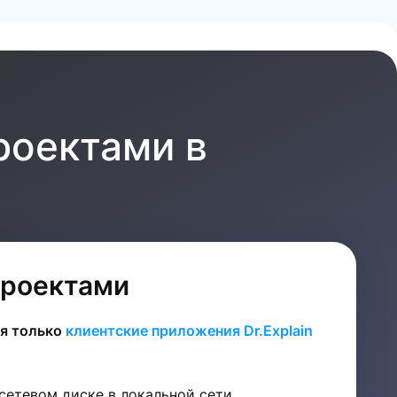
роектами в
проектами
я только
клиентские приложения Dr.Explain
сетевом диске в локальной сети