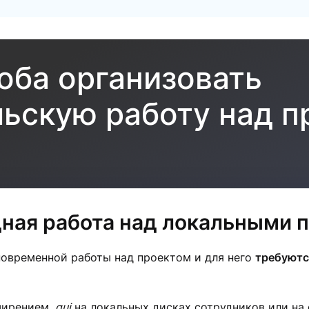
соба организовать
ьскую работу над п
ная работа над локальными 
новременной работы над проектом и для него
требуютс
сширением
.gui
на локальных дисках сотрудников или на 