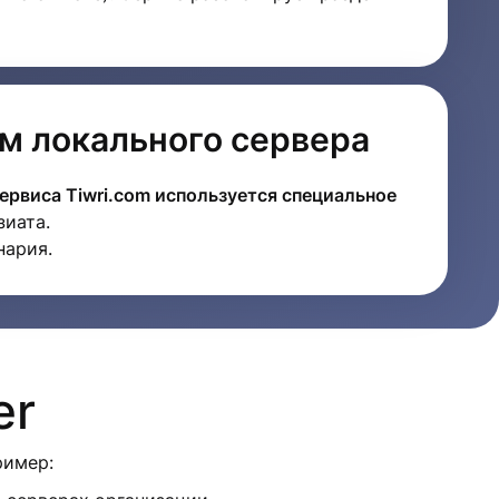
м локального сервера
ервиса Tiwri.com используется специальное
зиата.
нария.
er
ример: