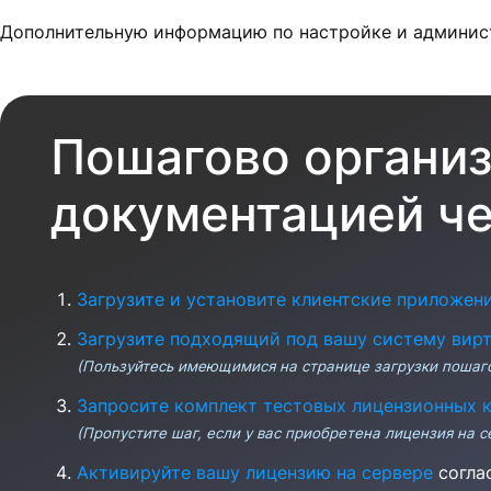
Дополнительную информацию по настройке и админи
Пошагово организ
документацией чер
Загрузите и установите клиентские приложения
Загрузите подходящий под вашу систему вирту
(Пользуйтесь имеющимися на странице загрузки пошаг
Запросите комплект тестовых лицензионных 
(Пропустите шаг, если у вас приобретена лицензия на 
Активируйте вашу лицензию на сервере
согла