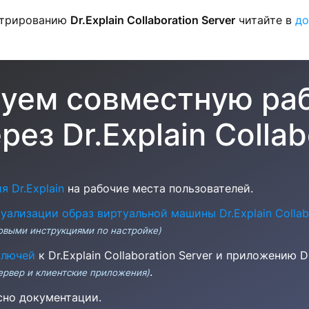
стрированию
Dr.Explain Collaboration Server
читайте в
до
уем совместную раб
ез Dr.Explain Collab
 Dr.Explain
на рабочие места пользователей.
ализации образ виртуальной машины Dr.Explain Collabo
овыми инструкциями по настройке)
ключей
к Dr.Explain Collaboration Server и приложению 
.
сервер и клиентские приложения)
сно документации.