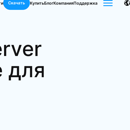
Скачать
ти
Купить
Блог
Компания
Поддержка
erver
е для