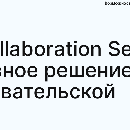
Возможнос
llaboration S
вное решени
вательской