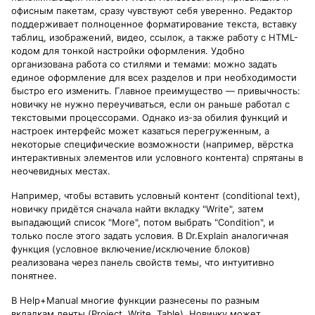
офисным пакетам, сразу чувствуют себя уверенно. Редактор
поддерживает полноценное форматирование текста, вставку
таблиц, изображений, видео, ссылок, а также работу с HTML-
кодом для тонкой настройки оформления. Удобно
организована работа со стилями и темами: можно задать
единое оформление для всех разделов и при необходимости
быстро его изменить. Главное преимущество — привычность:
новичку не нужно переучиваться, если он раньше работал с
текстовыми процессорами. Однако из-за обилия функций и
настроек интерфейс может казаться перегруженным, а
некоторые специфические возможности (например, вёрстка
интерактивных элементов или условного контента) спрятаны в
неочевидных местах.
Например, чтобы вставить условный контент (conditional text),
новичку придётся сначала найти вкладку "Write", затем
выпадающий список "More", потом выбрать "Condition", и
только после этого задать условия. В Dr.Explain аналогичная
функция (условное включение/исключение блоков)
реализована через панель свойств темы, что интуитивно
понятнее.
В Help+Manual многие функции разнесены по разным
вкладкам ленты (Project, Write, Table). Новичку может