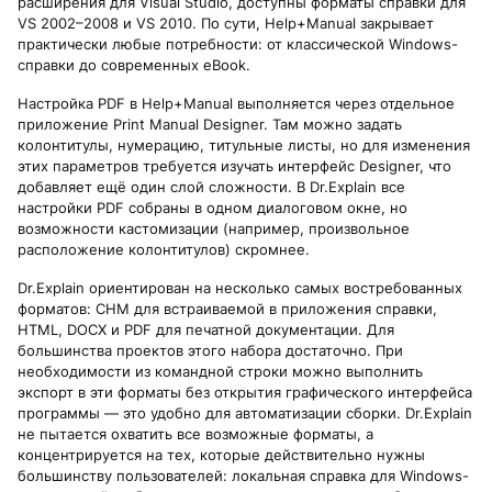
расширения для Visual Studio, доступны форматы справки для
VS 2002–2008 и VS 2010. По сути, Help+Manual закрывает
практически любые потребности: от классической Windows-
справки до современных eBook.
Настройка PDF в Help+Manual выполняется через отдельное
приложение Print Manual Designer. Там можно задать
колонтитулы, нумерацию, титульные листы, но для изменения
этих параметров требуется изучать интерфейс Designer, что
добавляет ещё один слой сложности. В Dr.Explain все
настройки PDF собраны в одном диалоговом окне, но
возможности кастомизации (например, произвольное
расположение колонтитулов) скромнее.
Dr.Explain ориентирован на несколько самых востребованных
форматов: CHM для встраиваемой в приложения справки,
HTML, DOCX и PDF для печатной документации. Для
большинства проектов этого набора достаточно. При
необходимости из командной строки можно выполнить
экспорт в эти форматы без открытия графического интерфейса
программы — это удобно для автоматизации сборки. Dr.Explain
не пытается охватить все возможные форматы, а
концентрируется на тех, которые действительно нужны
большинству пользователей: локальная справка для Windows-