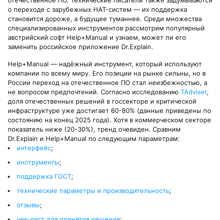
отечественное ПО. Технические писатели также задумываются
о переходе с зарубежных HAT-систем — их поддержка
становится дороже, а будущее туманнее. Среди множества
специализированных инструментов рассмотрим популярный
австрийский софт Help+Manual и узнаем, может ли его
заменить российское приложение Dr.Explain.
Help+Manual — надёжный инструмент, который используют
компании по всему миру. Его позиции на рынке сильны, но в
России переход на отечественное ПО стал неизбежностью, а
не вопросом предпочтений. Согласно исследованию
TAdviser
,
доля отечественных решений в госсекторе и критической
инфраструктуре уже достигает 60-80% (данные приведены по
состоянию на конец 2025 года). Хотя в коммерческом секторе
показатель ниже (20-30%), тренд очевиден. Сравним
Dr.Explain и Help+Manual по следующим параметрам:
интерфейс
;
инструменты
;
поддержка ГОСТ
;
технические параметры и производительность
;
отзывы
;
чек-лист для принятия решения
;