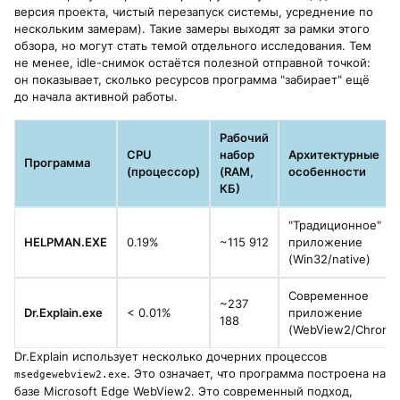
версия проекта, чистый перезапуск системы, усреднение по
нескольким замерам). Такие замеры выходят за рамки этого
обзора, но могут стать темой отдельного исследования. Тем
не менее, idle-снимок остаётся полезной отправной точкой:
он показывает, сколько ресурсов программа "забирает" ещё
до начала активной работы.
Рабочий
CPU
набор
Архитектурные
Программа
(процессор)
(RAM,
особенности
КБ)
"Традиционное"
HELPMAN.EXE
0.19%
~115 912
приложение
(Win32/native)
Современное
~237
Dr.Explain.exe
< 0.01%
приложение
188
(WebView2/Chromi
Dr.Explain использует несколько дочерних процессов
. Это означает, что программа построена на
msedgewebview2.exe
базе Microsoft Edge WebView2. Это современный подход,