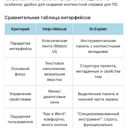
особенно удобно для создания контекстной справки для ПО.
Сравнительная таблица интерфейсов
Критерий
Help+Manual
Dr.Explain
Классическая
Инструментальная
Парадигма
лента (Ribbon
панель с контекстными
интерфейса
UI)
вкладками
Текстовое
Структура проекта,
Основной
наполнение,
метаданные и свойства
фокус
визуальная
тем
верстка
Меню/
Управление
Выделенная панель в
диалоговые
свойствами
нижней части экрана
окна
"Как в Word":
"Специализированный
Ощущения
комфортно,
инструмент": строго,
пользователя
много кнопок
функционально