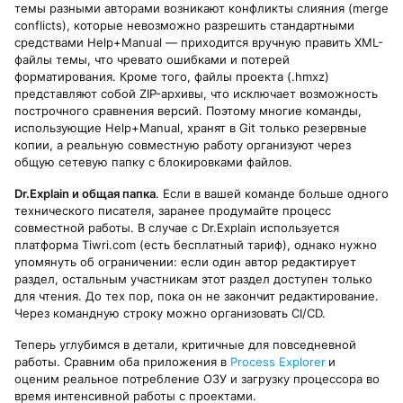
темы разными авторами возникают конфликты слияния (merge
conflicts), которые невозможно разрешить стандартными
средствами Help+Manual — приходится вручную править XML-
файлы темы, что чревато ошибками и потерей
форматирования. Кроме того, файлы проекта (.hmxz)
представляют собой ZIP-архивы, что исключает возможность
построчного сравнения версий. Поэтому многие команды,
использующие Help+Manual, хранят в Git только резервные
копии, а реальную совместную работу организуют через
общую сетевую папку с блокировками файлов.
Dr.Explain и общая папка
. Если в вашей команде больше одного
технического писателя, заранее продумайте процесс
совместной работы. В случае с Dr.Explain используется
платформа Tiwri.com (есть бесплатный тариф), однако нужно
упомянуть об ограничении: если один автор редактирует
раздел, остальным участникам этот раздел доступен только
для чтения. До тех пор, пока он не закончит редактирование.
Через командную строку можно организовать CI/CD.
Теперь углубимся в детали, критичные для повседневной
работы. Сравним оба приложения в
Process Explorer
и
оценим реальное потребление ОЗУ и загрузку процессора во
время интенсивной работы с проектами.