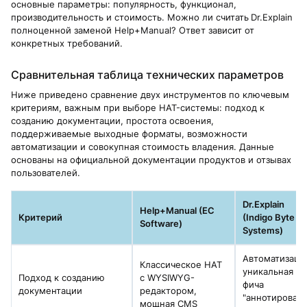
основные параметры: популярность, функционал,
производительность и стоимость. Можно ли считать
Dr.Explain
полноценной заменой Help+Manual? Ответ зависит от
конкретных требований.
Сравнительная таблица технических параметров
Ниже приведено сравнение двух инструментов по ключевым
критериям, важным при выборе HAT-системы: подход к
созданию документации, простота освоения,
поддерживаемые выходные форматы, возможности
автоматизации и совокупная стоимость владения. Данные
основаны на официальной документации продуктов и отзывах
пользователей.
Dr.Explain
Help+Manual (EC
Критерий
(Indigo Byte
Software)
Systems)
Автоматизаци
Классическое HAT
уникальная
Подход к созданию
с WYSIWYG-
фича
документации
редактором,
"аннотирован
мощная CMS