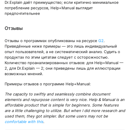
Dr.Explain даёт преимущество; если критично минимальное
потребление ресурсов, Help+Manual выглядит
предпочтительнее
Отзывы
Отзывы о программах опубликованы на ресурсе
G2
.
Приведённые ниже примеры — это лишь индивидуальный
опыт пользователей, а не систематический анализ. Судить о
продуктах по этим цитатам следует с осторожностью.
Количество проанализированных отзывов: для Help+Manual —
2, для Dr.Explain — 2; они приведены лишь для иллюстрации
возможных мнений.
Примеры отзывов о программе Help+Manual:
The capacity to swiftly and seamlessly combine document
elements and repurpose content is very nice. Help & Manual is an
affordable product that is simple for beginners. Some features
are a little challenging to utilize. But when I did more research and
used them, they got simpler. But some users may not be
comfortable with this
.