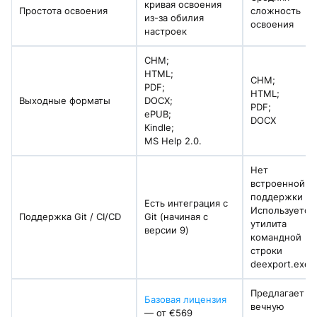
кривая освоения
Простота освоения
сложность
из-за обилия
освоения
настроек
CHM;
HTML;
CHM;
PDF;
HTML;
Выходные форматы
DOCX;
PDF;
ePUB;
DOCX
Kindle;
MS Help 2.0.
Нет
встроенной
поддержки Git
Есть интеграция с
Используется
Поддержка Git / CI/CD
Git (начиная с
утилита
версии 9)
командной
строки
deexport.exe
Предлагает ка
Базовая лицензия
вечную
— от €569