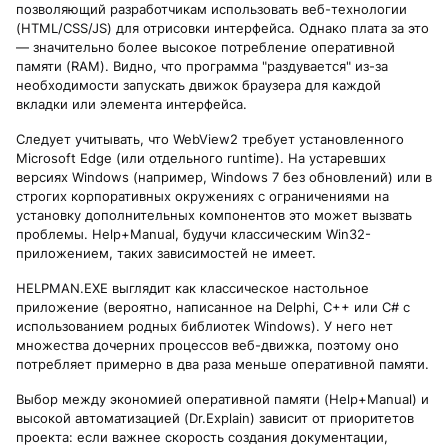
позволяющий разработчикам использовать веб-технологии
(HTML/CSS/JS) для отрисовки интерфейса. Однако плата за это
— значительно более высокое потребление оперативной
памяти (RAM). Видно, что программа "раздувается" из-за
необходимости запускать движок браузера для каждой
вкладки или элемента интерфейса.
Следует учитывать, что WebView2 требует установленного
Microsoft Edge (или отдельного runtime). На устаревших
версиях Windows (например, Windows 7 без обновлений) или в
строгих корпоративных окружениях с ограничениями на
установку дополнительных компонентов это может вызвать
проблемы. Help+Manual, будучи классическим Win32-
приложением, таких зависимостей не имеет.
HELPMAN.EXE выглядит как классическое настольное
приложение (вероятно, написанное на Delphi, C++ или C# с
использованием родных библиотек Windows). У него нет
множества дочерних процессов веб-движка, поэтому оно
потребляет примерно в два раза меньше оперативной памяти.
Выбор между экономией оперативной памяти (Help+Manual) и
высокой автоматизацией (Dr.Explain) зависит от приоритетов
проекта: если важнее скорость создания документации,