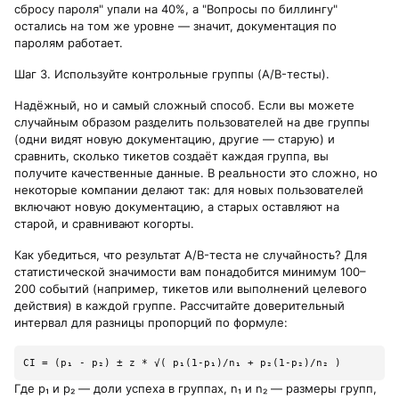
сбросу пароля" упали на 40%, а "Вопросы по биллингу"
остались на том же уровне — значит, документация по
паролям работает.
Шаг 3. Используйте контрольные группы (A/B-тесты).
Надёжный, но и самый сложный способ. Если вы можете
случайным образом разделить пользователей на две группы
(одни видят новую документацию, другие — старую) и
сравнить, сколько тикетов создаёт каждая группа, вы
получите качественные данные. В реальности это сложно, но
некоторые компании делают так: для новых пользователей
включают новую документацию, а старых оставляют на
старой, и сравнивают когорты.
Как убедиться, что результат A/B-теста не случайность? Для
статистической значимости вам понадобится минимум 100–
200 событий (например, тикетов или выполнений целевого
действия) в каждой группе. Рассчитайте доверительный
интервал для разницы пропорций по формуле:
Где p₁ и p₂ — доли успеха в группах, n₁ и n₂ — размеры групп,