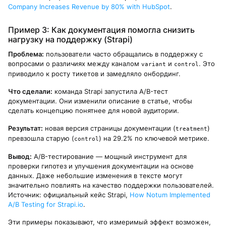
Company Increases Revenue by 80% with HubSpot
.
Пример 3: Как документация помогла снизить
нагрузку на поддержку (Strapi)
Проблема:
пользователи часто обращались в поддержку с
вопросами о различиях между каналом
и
. Это
variant
control
приводило к росту тикетов и замедляло онбординг.
Что сделали:
команда Strapi запустила A/B-тест
документации. Они изменили описание в статье, чтобы
сделать концепцию понятнее для новой аудитории.
Результат:
новая версия страницы документации (
)
treatment
превзошла старую (
) на 29.2% по ключевой метрике.
control
Вывод:
A/B-тестирование — мощный инструмент для
проверки гипотез и улучшения документации на основе
данных. Даже небольшие изменения в тексте могут
значительно повлиять на качество поддержки пользователей.
Источник: официальный кейс Strapi,
How Notum Implemented
A/B Testing for Strapi.io
.
Эти примеры показывают, что измеримый эффект возможен,