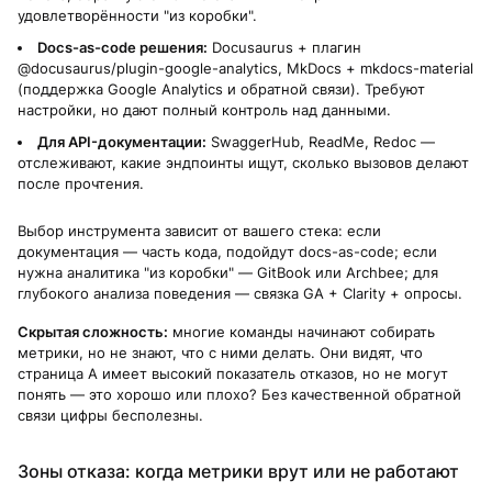
удовлетворённости "из коробки".
Docs-as-code решения:
Docusaurus + плагин
@docusaurus/plugin-google-analytics, MkDocs + mkdocs-material
(поддержка Google Analytics и обратной связи). Требуют
настройки, но дают полный контроль над данными.
Для API-документации:
SwaggerHub, ReadMe, Redoc —
отслеживают, какие эндпоинты ищут, сколько вызовов делают
после прочтения.
Выбор инструмента зависит от вашего стека: если
документация — часть кода, подойдут docs-as-code; если
нужна аналитика "из коробки" — GitBook или Archbee; для
глубокого анализа поведения — связка GA + Clarity + опросы.
Скрытая сложность:
многие команды начинают собирать
метрики, но не знают, что с ними делать. Они видят, что
страница A имеет высокий показатель отказов, но не могут
понять — это хорошо или плохо? Без качественной обратной
связи цифры бесполезны.
Зоны отказа: когда метрики врут или не работают