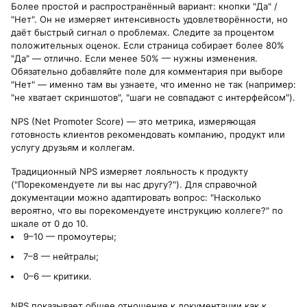
Более простой и распространённый вариант: кнопки "Да" /
"Нет". Он не измеряет интенсивность удовлетворённости, но
даёт быстрый сигнал о проблемах. Следите за процентом
положительных оценок. Если страница собирает более 80%
"Да" — отлично. Если менее 50% — нужны изменения.
Обязательно добавляйте поле для комментария при выборе
"Нет" — именно там вы узнаете, что именно не так (например:
"не хватает скриншотов", "шаги не совпадают с интерфейсом").
NPS (Net Promoter Score) — это метрика, измеряющая
готовность клиентов рекомендовать компанию, продукт или
услугу друзьям и коллегам.
Традиционный NPS измеряет лояльность к продукту
("Порекомендуете ли вы нас другу?"). Для справочной
документации можно адаптировать вопрос: "Насколько
вероятно, что вы порекомендуете инструкцию коллеге?" по
шкале от 0 до 10.
9–10 — промоутеры;
7–8 — нейтралы;
0–6 — критики.
NPS показывает общее отношение к документации как к