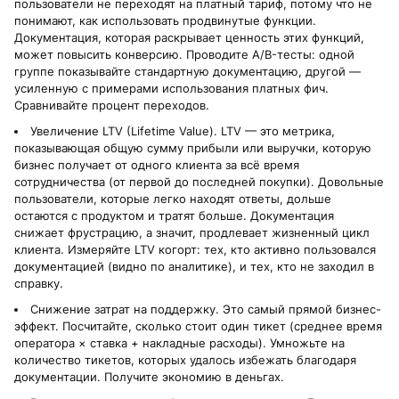
пользователи не переходят на платный тариф, потому что не
понимают, как использовать продвинутые функции.
Документация, которая раскрывает ценность этих функций,
может повысить конверсию. Проводите A/B-тесты: одной
группе показывайте стандартную документацию, другой —
усиленную с примерами использования платных фич.
Сравнивайте процент переходов.
Увеличение LTV (Lifetime Value). LTV — это метрика,
показывающая общую сумму прибыли или выручки, которую
бизнес получает от одного клиента за всё время
сотрудничества (от первой до последней покупки). Довольные
пользователи, которые легко находят ответы, дольше
остаются с продуктом и тратят больше. Документация
снижает фрустрацию, а значит, продлевает жизненный цикл
клиента. Измеряйте LTV когорт: тех, кто активно пользовался
документацией (видно по аналитике), и тех, кто не заходил в
справку.
Снижение затрат на поддержку. Это самый прямой бизнес-
эффект. Посчитайте, сколько стоит один тикет (среднее время
оператора × ставка + накладные расходы). Умножьте на
количество тикетов, которых удалось избежать благодаря
документации. Получите экономию в деньгах.