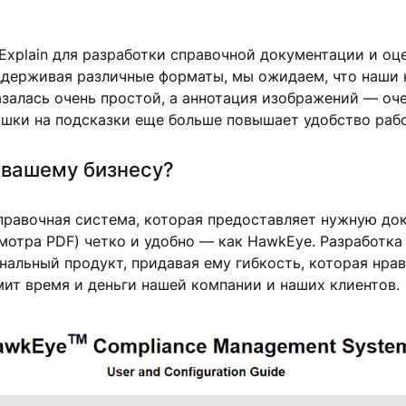
Explain для разработки справочной документации и оц
держивая различные форматы, мы ожидаем, что наши к
казалась очень простой, а аннотация изображений — о
ышки на подсказки еще больше повышает удобство раб
n вашему бизнесу?
правочная система, которая предоставляет нужную до
отра PDF) четко и удобно — как HawkEye. Разработка с
ональный продукт, придавая ему гибкость, которая нр
мит время и деньги нашей компании и наших клиентов.