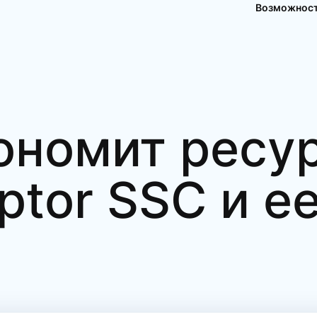
Возможнос
кономит ресу
ptor SSC и е