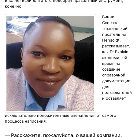
Вполне! Если для этого подобран правильный инструмент,
конечно.
Винни
Скосана,
технический
писатель из
Hensoldt,
рассказывает,
как Dr.Explain
экономит ей
время на
создание
справочной
документации
для
пользователей
и оставляет
исключительно положительные впечатления от самого
процесса написания.
— Расскажите, пожалуйста, о вашей компании.