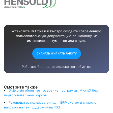
Установите Dr.Explain и быстро создайте современную
пользовательскую документацию по шаблону, из
имеющихся документов или с нуля.
СКАЧАТЬ И НАЧАТЬ РАБОТУ
Работает бесплатно сколько потребуется!
Смотрите также
Dr.Explain облегчает освоение программы MigrisX без
подготовительных курсов
Руководство пользователя для ERP-системы снизило
нагрузку на техподдержку на 40%