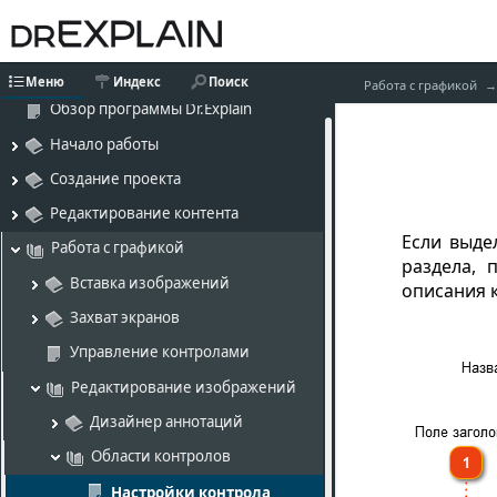
Меню
Индекс
Поиск
Работа с графикой
Обзор программы Dr.Explain
Начало работы
Создание проекта
Редактирование контента
Если выде
Работа с графикой
раздела, 
Вставка изображений
описания 
Захват экранов
Управление контролами
Редактирование изображений
Дизайнер аннотаций
Области контролов
Настройки контрола