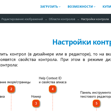
ЗАГРУЗИТЬ
ВОЗМОЖНОСТИ
КУП
Редактирование изображений
Области контролов
Настройки контрола
Настройки конт
лить контрол (в дизайнере или в редакторе), то на в
появятся свойства контрола. При этом в режиме ди
контрола: